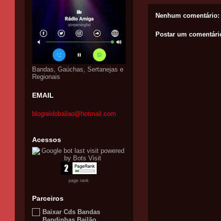
Nenhum comentário:
Postar um comentári
Bandas, Gaúchas, Sertanejas e
Regionais
EMAIL
blogreidobailao@hotmail.com
Acessos
page rank
Parceiros
Baixar Cds Bandas
Bandinhas Bailão