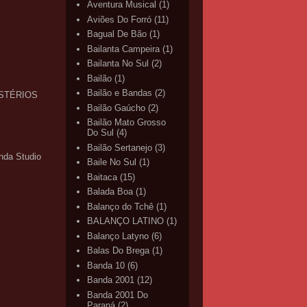
Aventura Musical
(1)
Aviões Do Forró
(11)
Bagual De Bão
(1)
Bailanta Campeira
(1)
Bailanta No Sul
(2)
Bailão
(1)
Bailão e Bandas
(2)
MISTÉRIOS
Bailão Gaúcho
(2)
Bailão Mato Grosso
Do Sul
(4)
Bailão Sertanejo
(3)
nda Studio
Baile No Sul
(1)
Baitaca
(15)
Balada Boa
(1)
Balanço do Tchê
(1)
BALANÇO LATINO
(1)
Balanço Latyno
(6)
Balas Do Brega
(1)
Banda 10
(6)
Banda 2001
(12)
Banda 2001 Do
Paraná
(2)