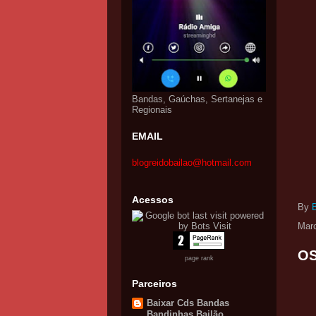
Bandas, Gaúchas, Sertanejas e
Regionais
EMAIL
blogreidobailao@hotmail.com
Acessos
By
Mar
OS
page rank
Parceiros
Baixar Cds Bandas
Bandinhas Bailão