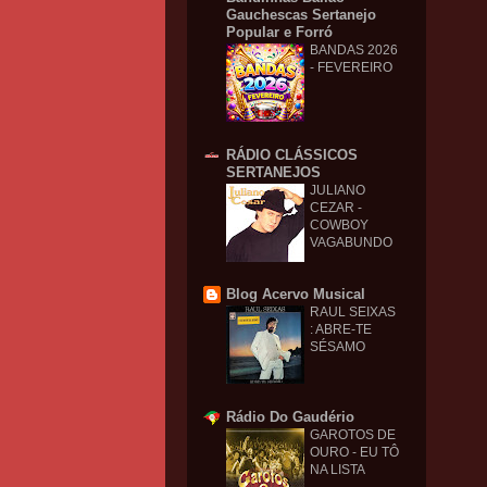
Gauchescas Sertanejo
Popular e Forró
BANDAS 2026
- FEVEREIRO
RÁDIO CLÁSSICOS
SERTANEJOS
JULIANO
CEZAR -
COWBOY
VAGABUNDO
Blog Acervo Musical
RAUL SEIXAS
: ABRE-TE
SÉSAMO
Rádio Do Gaudério
GAROTOS DE
OURO - EU TÔ
NA LISTA