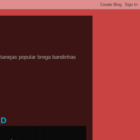
rtanejas popular brega bandinhas
HD