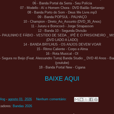
06 - Banda Portal da Serra - Seu Polícia
07 - Modello - Aí o Homem Chora - DVD Bailão Sertanejo
08 - Banda Porto do Som - Deus Me Livre.mp3
09 - Banda POPSUL - PALHAÇO
10 - Champion - Direto_Ao_Assunto (DVD_35_Anos)
11 - Jururu e Borocoxô - Jorge Strapasson
12 - Banda 10 - Segunda Divisão
 - PAULINHO E FÁBIO - VESTIDO DE SEDA _ IPÊ E O PRISIONEIRO _ 
(DVD LADO A LADO)
14 - BANDA BRYLHUS - OS ANJOS DEVEM VOAR
15 - Ritmo Caliente - Corpo e Alma
16 - Rota Musical - OI
- Segura no Beijo (Feat. Alessandro Turra) Banda Studio _ DVD 40 Anos - Ba
(youtube)
18 - Banda Portal New - Cigana
BAIXE AQUI
Blog
-
agosto 01, 2026
Nenhum comentário:
cadores:
Bandas 2026