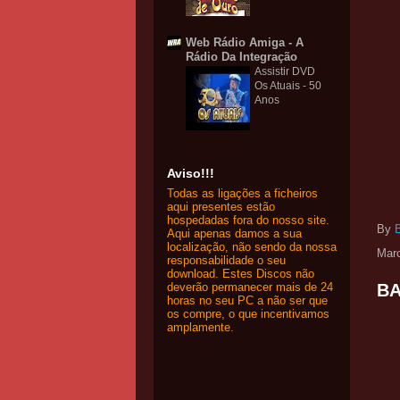
Web Rádio Amiga - A
Rádio Da Integração
Assistir DVD
Os Atuais - 50
Anos
Aviso!!!
Todas as ligações a ficheiros
aqui presentes estão
hospedadas fora do nosso site.
By
Aqui apenas damos a sua
localização, não sendo da nossa
Mar
responsabilidade o seu
download. Estes Discos não
deverão permanecer mais de 24
BA
horas no seu PC a não ser que
os compre, o que incentivamos
amplamente.