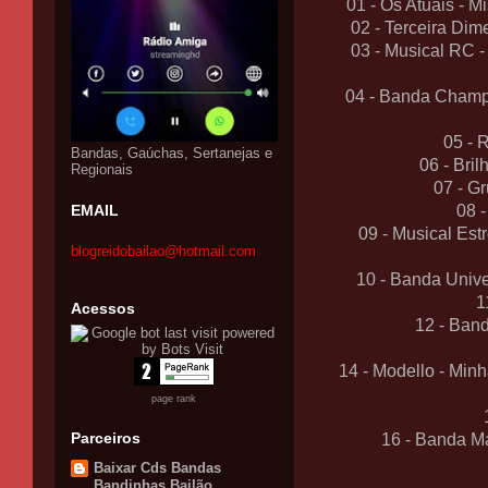
01 - Os Atuais - Mi
02 - Terceira Di
03 - Musical RC 
04 - Banda Champ
05 - 
Bandas, Gaúchas, Sertanejas e
06 - Bri
Regionais
07 - G
EMAIL
08 
09 - Musical Est
blogreidobailao@hotmail.com
10 - Banda Unive
1
Acessos
12 - Ban
14 - Modello - Mi
page rank
Parceiros
16 - Banda Ma
Baixar Cds Bandas
Bandinhas Bailão