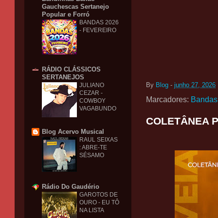
Gauchescas Sertanejo
Popular e Forró
BANDAS 2026
- FEVEREIRO
RÁDIO CLÁSSICOS
SERTANEJOS
By
Blog
-
junho 27, 2026
JULIANO
CEZAR -
Marcadores:
Bandas
COWBOY
VAGABUNDO
COLETÂNEA P
Blog Acervo Musical
RAUL SEIXAS
: ABRE-TE
SÉSAMO
Rádio Do Gaudério
GAROTOS DE
OURO - EU TÔ
NA LISTA