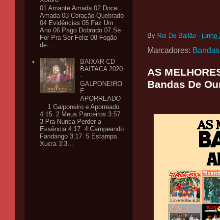
01 Amante Amada 02 Doce
Amada 03 Coração Quebrado
04 Evidências 05 Faz Um
Ano 06 Pago Dobrado 07 Se
By
Rei Do Bailão
-
junho 
For Pra Ser Feliz 08 Fogão
de...
Marcadores:
Bandas
BAIXAR CD
BAITACA 2020
AS MELHORES 
-
Bandas De Ou
GALPONEIRO
E
APORREADO
1 Galponeiro e Aporreado
4:15 2 Meus Parceiros 3:57
3 Pra Nunca Perder a
Essência 4:17 4 Campeando
Fandango 3:17 5 Estampa
Xucra 3:3...