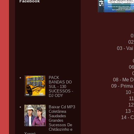
Facebook
0
02
03 - Va
06
PACK
08 - Me D
BANDAS DO
09 - Prima
SUL - 130
SUCESSOS -
10 
DJ ODY
11
12
Baixar Cd MP3
13 
Coletânea
Saudades
14 - 
Grandes
Sucessos De
Chitãozinho e
Xororó