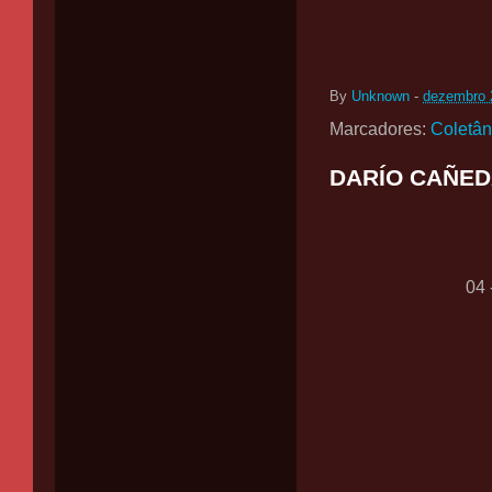
By
Unknown
-
dezembro 
Marcadores:
Coletâ
DARÍO CAÑED
04