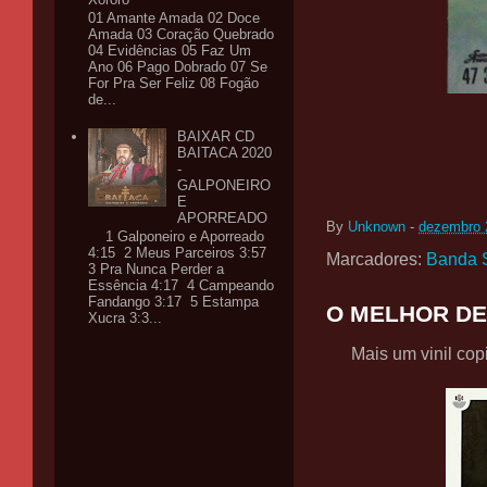
01 Amante Amada 02 Doce
Amada 03 Coração Quebrado
04 Evidências 05 Faz Um
Ano 06 Pago Dobrado 07 Se
For Pra Ser Feliz 08 Fogão
de...
BAIXAR CD
BAITACA 2020
-
GALPONEIRO
E
APORREADO
By
Unknown
-
dezembro 
1 Galponeiro e Aporreado
4:15 2 Meus Parceiros 3:57
Marcadores:
Banda 
3 Pra Nunca Perder a
Essência 4:17 4 Campeando
Fandango 3:17 5 Estampa
O MELHOR DE
Xucra 3:3...
Mais um vinil co