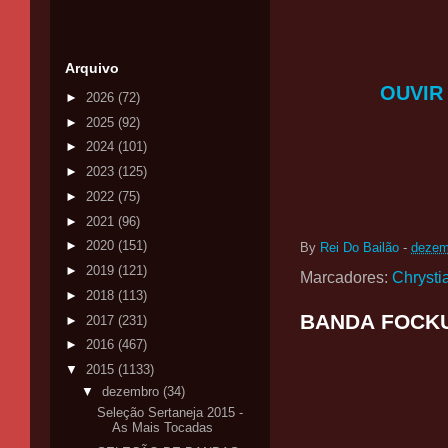
Arquivo
OUVIR
►
2026
(72)
►
2025
(92)
►
2024
(101)
►
2023
(125)
►
2022
(75)
►
2021
(96)
►
2020
(151)
By
Rei Do Bailão
-
dezem
►
2019
(121)
Marcadores:
Chrysti
►
2018
(113)
BANDA FOCKU
►
2017
(231)
►
2016
(467)
▼
2015
(1133)
▼
dezembro
(34)
Seleção Sertaneja 2015 -
As Mais Tocadas