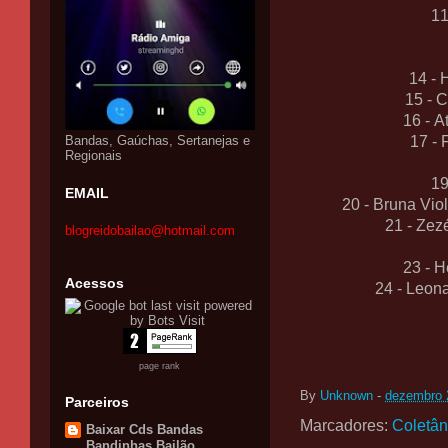
11
14 - 
15 - 
16 - A
Bandas, Gaúchas, Sertanejas e
17 -
Regionais
19
EMAIL
20 - Bruna Viol
21 - Zez
blogreidobailao@hotmail.com
23 - 
Acessos
24 - Leon
page rank
By
Unknown
-
dezembro 
Parceiros
Marcadores:
Coletâ
Baixar Cds Bandas
Bandinhas Bailão