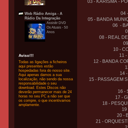
03 - KARISMA - P
04
Web Rádio Amiga - A
Rádio Da Integração
05 - BANDA MUN
Assistir DVD
06 - 
Os Atuais - 50
0
Anos
08 - REAL D
0
10 - 
11 
Aviso!!!
12 - BANDA C
Todas as ligações a ficheiros
aqui presentes estão
1
hospedadas fora do nosso site.
14 
Aqui apenas damos a sua
localização, não sendo da nossa
15 - PASSAGEM 
responsabilidade o seu
download. Estes Discos não
16 
deverão permanecer mais de 24
horas no seu PC a não ser que
17 -
os compre, o que incentivamos
18 - PESQ
amplamente.
19
20 -
21 - ORQUES
2