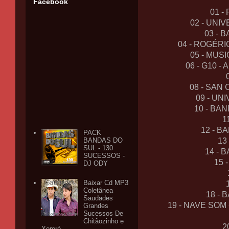
Facebook
01 -
02 - UNIV
03 - 
04 - ROGÉR
05 - MUS
06 - G10 - 
08 - SAN 
09 - U
10 - BA
1
12 - 
PACK
BANDAS DO
13
SUL - 130
14 - 
SUCESSOS -
15 
DJ ODY
Baixar Cd MP3
Coletânea
18 - 
Saudades
19 - NAVE SOM
Grandes
Sucessos De
Chitãozinho e
2
Xororó