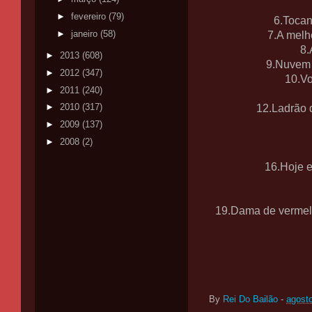
►
fevereiro
(79)
6.Tocan
►
janeiro
(58)
7.A melh
8.
►
2013
(608)
9.Nuvem 
►
2012
(347)
10.Vo
►
2011
(240)
►
2010
(317)
12.Ladrão 
►
2009
(137)
►
2008
(2)
16.Hoje e
19.Dama de vermelh
By
Rei Do Bailão
-
agost