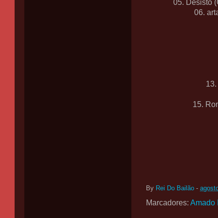
05. Desisto (
06. ar
13.
15. Ro
By
Rei Do Bailão
-
agost
Marcadores:
Amado B