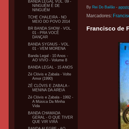
BANDA LEGAL VOL. 09 -
NINGUÉM É DE
By
Rei Do Bailão
-
agost
NINGUÉM
Marcadores:
Francis
TCHE CHALEIRA - NO
MEIO DO POVO 2014
Francisco de P
BR BANDA SHOW - VOL.
01 - PRA VOCÊ
DANÇAR
BANDA SYGNUS - VOL.
01 - VEM MORENA
Banda Legal - 10 Anos -
AO VIVO - Volume 8
BANDA LEGAL - 15 ANOS
Zé Clóvis e Zabala - Volte
Amor (1990)
ZÉ CLÓVIS E ZABALA -
MENINA DA AREIA
Zé Clóvis e Zabala - 1992 -
A Música Da Minha
Vida
BANDA CHAMADA
GERAL - O QUE TIVER
QUE VIR VIRÁ
BANDA ALEGRE - AO