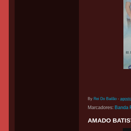
By
Rei Do Bailão
-
agost
Marcadores:
Banda P
AMADO BATIST