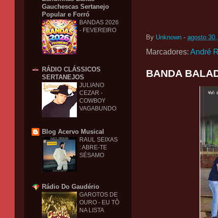
Gauchescas Sertanejo
Popular e Forró
BANDAS 2026
- FEVEREIRO
By
Unknown
-
agosto 30,
Marcadores:
André 
RÁDIO CLÁSSICOS
BANDA BALADA
SERTANEJOS
JULIANO
CEZAR -
COWBOY
VAGABUNDO
Blog Acervo Musical
RAUL SEIXAS
: ABRE-TE
SÉSAMO
Rádio Do Gaudério
GAROTOS DE
OURO - EU TÔ
NA LISTA