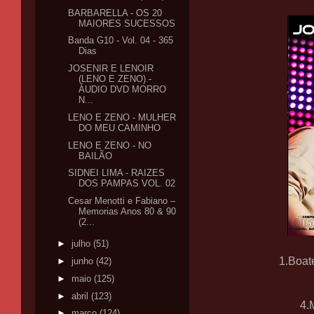
BARBARELLA - OS 20
MAIORES SUCESSOS
Banda G10 - Vol. 04 - 365
Dias
JOSENIR E LENOIR
(LENO E ZENO) -
ÁUDIO DVD MORRO
N...
LENO E ZENO - MULHER
DO MEU CAMINHO
LENO E ZENO - NO
BAILÃO
SIDNEI LIMA - RAIZES
DOS PAMPAS VOL. 02
Cesar Menotti e Fabiano –
Memorias Anos 80 & 90
(2...
►
julho
(51)
1.Boate
►
junho
(42)
►
maio
(125)
►
abril
(123)
4.
►
março
(124)