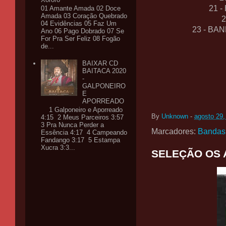
21 
01 Amante Amada 02 Doce
Amada 03 Coração Quebrado
04 Evidências 05 Faz Um
23 - BA
Ano 06 Pago Dobrado 07 Se
For Pra Ser Feliz 08 Fogão
de...
BAIXAR CD
BAITACA 2020
-
GALPONEIRO
E
APORREADO
1 Galponeiro e Aporreado
By
Unknown
-
agosto 29,
4:15 2 Meus Parceiros 3:57
3 Pra Nunca Perder a
Marcadores:
Bandas
Essência 4:17 4 Campeando
Fandango 3:17 5 Estampa
Xucra 3:3...
SELEÇÃO OS 