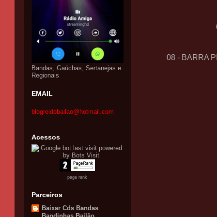
08 - BARRA 
Bandas, Gaúchas, Sertanejas e
Regionais
EMAIL
blogreidobailao@hotmail.com
Acessos
page rank
Parceiros
Baixar Cds Bandas
Bandinhas Bailão