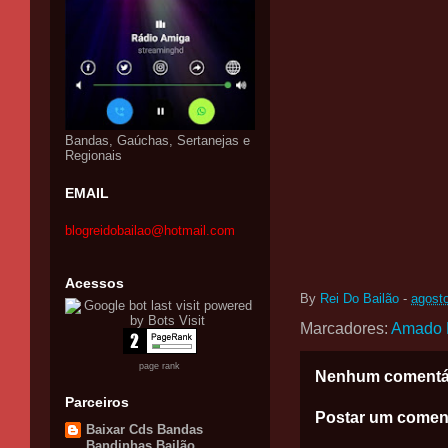
Bandas, Gaúchas, Sertanejas e
Regionais
EMAIL
blogreidobailao@hotmail.com
Acessos
By
Rei Do Bailão
-
agost
Marcadores:
Amado B
page rank
Nenhum comentá
Parceiros
Postar um comen
Baixar Cds Bandas
Bandinhas Bailão