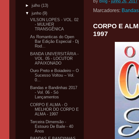
By
Blog
-
junho 26, 2017
►
julho
(13)
Marcadores:
Bandas
▼
junho
(9)
VILSON LOPES - VOL. 02
- MULHER
CORPO E ALM
TRANSGÊNICA
1997
As Romanticas do Open
Bar Edição Especial - Dj
Rod...
BANDA UNIVERSITÁRIA -
VOL. 05 - LOCUTOR
APAIXONADO
Ouro Preto e Boiadeiro – O
Sucesso Voltou – Vol.
0...
Bandas e Bandinhas 2017
- Vol. 06 - Só
Lançamentos
CORPO E ALMA - O
MELHOR DO CORPO E
ALMA - 1997
Terceira Dimensão -
Estouro De Baile - 40
Anos
BANDAS E BANDINHAS