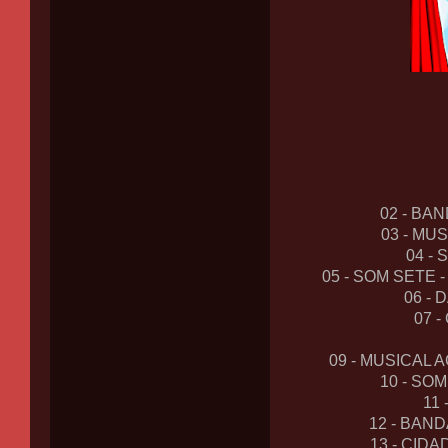
02 - BA
03 - MU
04 -
05 - SOM SETE
06 - 
07 
09 - MUSICAL 
10 - SO
11
12 - BAN
13 - CID