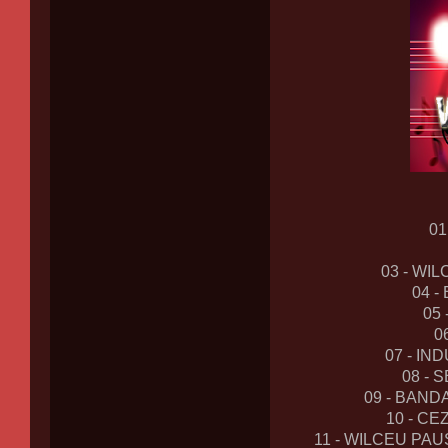
01
03 - WI
04 
05
0
07 - I
08 -
09 - BAND
10 - CE
11 - WILCEU PA