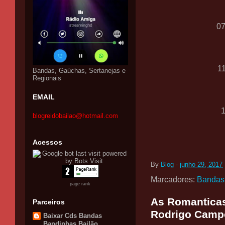
0
1
Bandas, Gaúchas, Sertanejas e
Regionais
EMAIL
blogreidobailao@hotmail.com
Acessos
By
Blog
-
junho 29, 2017
Marcadores:
Bandas
page rank
As Romanticas
Parceiros
Rodrigo Camp
Baixar Cds Bandas
Bandinhas Bailão