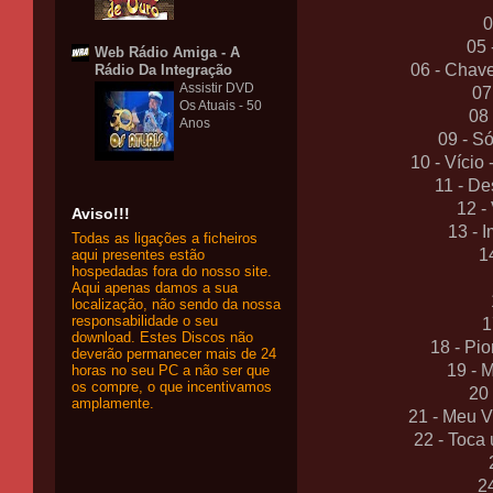
0
05 
Web Rádio Amiga - A
06 - Chave
Rádio Da Integração
Assistir DVD
07
Os Atuais - 50
08 
Anos
09 - S
10 - Vício
11 - De
12 -
Aviso!!!
13 - 
Todas as ligações a ficheiros
1
aqui presentes estão
hospedadas fora do nosso site.
Aqui apenas damos a sua
localização, não sendo da nossa
responsabilidade o seu
1
download. Estes Discos não
18 - Pi
deverão permanecer mais de 24
19 - 
horas no seu PC a não ser que
os compre, o que incentivamos
20 
amplamente.
21 - Meu V
22 - Toca
2