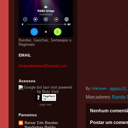
Bandas, Gaúchas, Sertanejas e
Regionais
EMAIL
blogreidobailao@hotmail.com
Acessos
By
Unknown
-
agosto 07,
Marcadores:
Banda 
page rank
Nenhum comentá
Parceiros
Postar um comen
Baixar Cds Bandas
Bandinhas Bailão