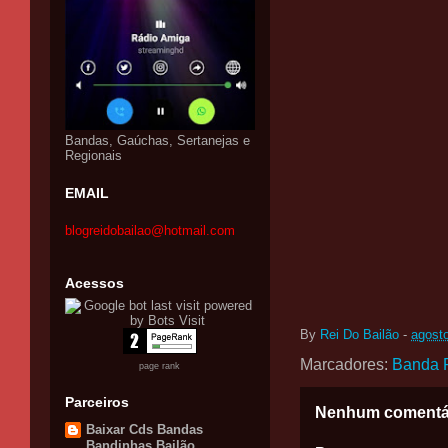
Bandas, Gaúchas, Sertanejas e
Regionais
EMAIL
blogreidobailao@hotmail.com
Acessos
By
Rei Do Bailão
-
agost
Marcadores:
Banda 
page rank
Parceiros
Nenhum comentá
Baixar Cds Bandas
Bandinhas Bailão