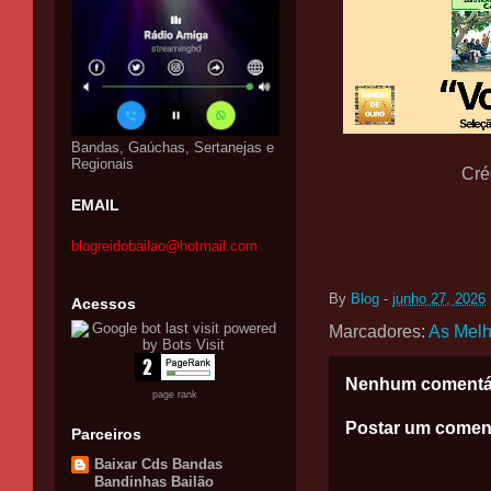
Bandas, Gaúchas, Sertanejas e
Regionais
Cré
EMAIL
blogreidobailao@hotmail.com
By
Blog
-
junho 27, 2026
Acessos
Marcadores:
As Mel
Nenhum comentá
page rank
Postar um comen
Parceiros
Baixar Cds Bandas
Bandinhas Bailão