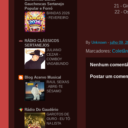
Gauchescas Sertanejo
21 - Gi
Popular e Forró
22 - O
BANDAS 2026
- FEVEREIRO
RÁDIO CLÁSSICOS
By
Unknown
-
julho 09, 
SERTANEJOS
JULIANO
Marcadores:
Coletâ
CEZAR -
COWBOY
VAGABUNDO
Nenhum comentá
Postar um comen
Blog Acervo Musical
RAUL SEIXAS
: ABRE-TE
SÉSAMO
Rádio Do Gaudério
GAROTOS DE
OURO - EU TÔ
NA LISTA