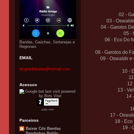
02 - G
03 - Oswald
04 - Garotos De
05 -
06 - Eco Do M
Bandas, Gaúchas, Sertanejas e
Regionais
08 - Garotos do 
EMAIL
09 - Oswaldir 
blogreidobailao@hotmail.com
10 - 
11
12 
Acessos
13 - Ve
14 
1
page rank
17 - Oswal
Parceiros
18 - Eco
19 - 
Baixar Cds Bandas
Bandinhas Bailão