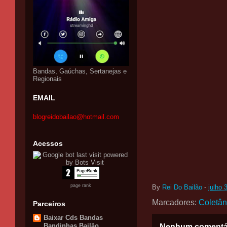
Bandas, Gaúchas, Sertanejas e
Regionais
EMAIL
blogreidobailao@hotmail.com
Acessos
page rank
By
Rei Do Bailão
-
julho 
Marcadores:
Coletâ
Parceiros
Baixar Cds Bandas
Bandinhas Bailão
Nenhum comentá