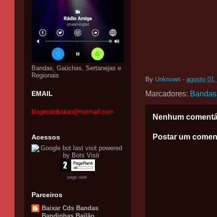
Bandas, Gaúchas, Sertanejas e
Regionais
By
Unknown
-
agosto 01,
EMAIL
Marcadores:
Bandas
blogreidobailao@hotmail.com
Nenhum comentá
Postar um comen
Acessos
page rank
Parceiros
Baixar Cds Bandas
Bandinhas Bailão