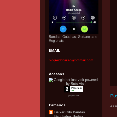
Bandas, Gaúchas, Sertanejas e
Regionais
EMAIL
blogreidobailao@hotmail.com
Acessos
Po
page rank
Parceiros
Assi
Baixar Cds Bandas
Bandinhas Bailão