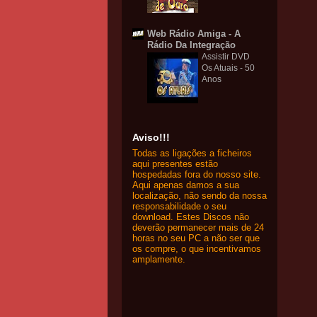
Web Rádio Amiga - A
Rádio Da Integração
Assistir DVD
Os Atuais - 50
Anos
Aviso!!!
Todas as ligações a ficheiros
aqui presentes estão
hospedadas fora do nosso site.
Aqui apenas damos a sua
localização, não sendo da nossa
responsabilidade o seu
download. Estes Discos não
deverão permanecer mais de 24
horas no seu PC a não ser que
os compre, o que incentivamos
amplamente.