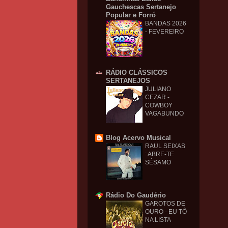
Gauchescas Sertanejo
Popular e Forró
BANDAS 2026
- FEVEREIRO
RÁDIO CLÁSSICOS
SERTANEJOS
JULIANO
CEZAR -
COWBOY
VAGABUNDO
Blog Acervo Musical
RAUL SEIXAS
: ABRE-TE
SÉSAMO
Rádio Do Gaudério
GAROTOS DE
OURO - EU TÔ
NA LISTA