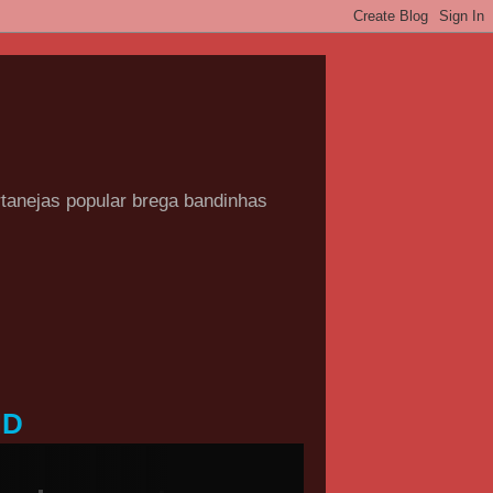
rtanejas popular brega bandinhas
HD