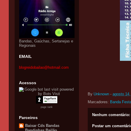
Bandas, Gaúchas, Sertanejas e
Regionais
EMAIL
blogreidobailao@hotmail.com
Acessos
By
Unknown
-
agosto 14,
Marcadores:
Banda Festa
page rank
Nenhum comentário:
Parceiros
Baixar Cds Bandas
Postar um comentári
Bandinhas Bailão