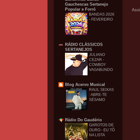
Gauchescas Sertanejo
Popular e Forró
Assi
BANDAS 2026
- FEVEREIRO
RÁDIO CLÁSSICOS
SERTANEJOS
JULIANO
CEZAR -
COWBOY
VAGABUNDO
Blog Acervo Musical
RAUL SEIXAS
: ABRE-TE
SÉSAMO
Rádio Do Gaudério
GAROTOS DE
OURO - EU TÔ
NA LISTA