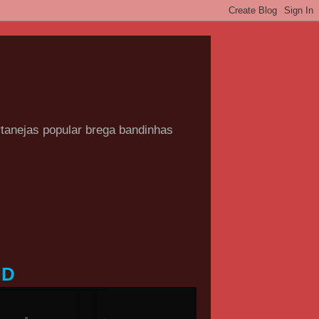
rtanejas popular brega bandinhas
HD