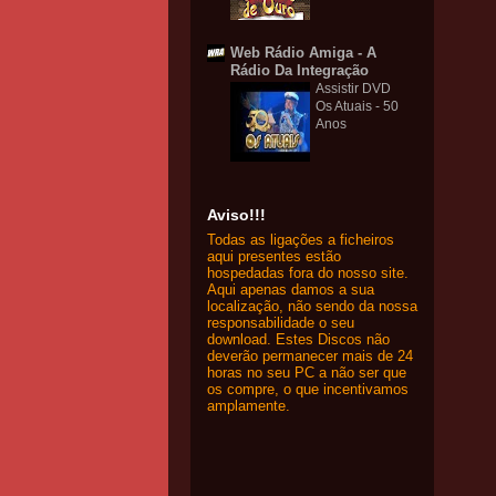
Web Rádio Amiga - A
Rádio Da Integração
Assistir DVD
Os Atuais - 50
Anos
Aviso!!!
Todas as ligações a ficheiros
aqui presentes estão
hospedadas fora do nosso site.
Aqui apenas damos a sua
localização, não sendo da nossa
responsabilidade o seu
download. Estes Discos não
deverão permanecer mais de 24
horas no seu PC a não ser que
os compre, o que incentivamos
amplamente.