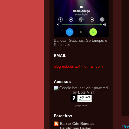
Bandas, Gaúchas, Sertanejas e
Regionais
EMAIL
blogreidobailao@hotmail.com
Acessos
page rank
Parceiros
Baixar Cds Bandas
Po
Bandinhas Bailão