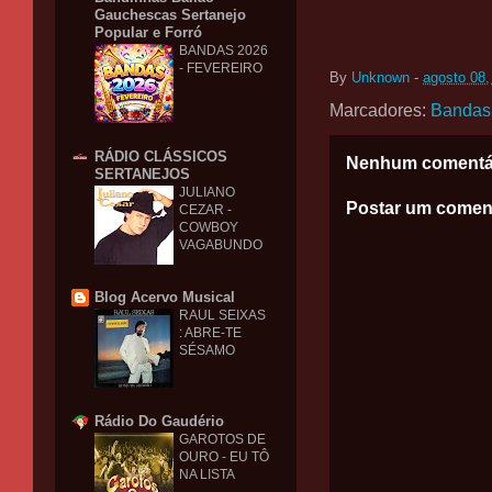
Gauchescas Sertanejo
Popular e Forró
BANDAS 2026
- FEVEREIRO
By
Unknown
-
agosto 08,
Marcadores:
Bandas
RÁDIO CLÁSSICOS
Nenhum comentá
SERTANEJOS
JULIANO
Postar um comen
CEZAR -
COWBOY
VAGABUNDO
Blog Acervo Musical
RAUL SEIXAS
: ABRE-TE
SÉSAMO
Rádio Do Gaudério
GAROTOS DE
OURO - EU TÔ
NA LISTA