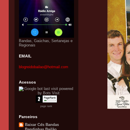
Bandas, Gaúchas, Sertanejas e
Regionais
EMAIL
blogreidobailao@hotmail.com
Acessos
page rank
Parceiros
Baixar Cds Bandas
Bandinhas Bailão