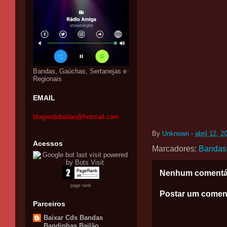
Bandas, Gaúchas, Sertanejas e
Regionais
EMAIL
blogreidobailao@hotmail.com
By
Unknown
-
abril 12, 2
Acessos
Marcadores:
Bandas
Nenhum comentá
page rank
Postar um comen
Parceiros
Baixar Cds Bandas
Bandinhas Bailão