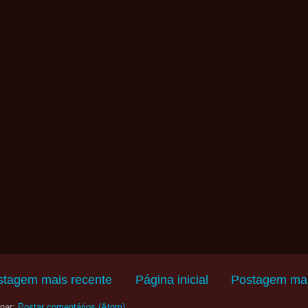
stagem mais recente
Página inicial
Postagem mai
nar:
Postar comentários (Atom)