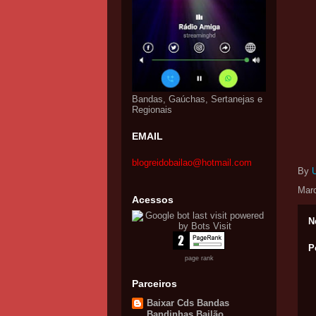
Bandas, Gaúchas, Sertanejas e
Regionais
EMAIL
blogreidobailao@hotmail.com
By
Mar
Acessos
N
P
page rank
Parceiros
Baixar Cds Bandas
Bandinhas Bailão