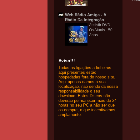
Web Rádio Amiga - A
Rádio Da Integração
Assistir DVD
Os Atuais - 50
Anos
Aviso!!!
Todas as ligações a ficheiros
aqui presentes estão
hospedadas fora do nosso site.
Aqui apenas damos a sua
localização, não sendo da nossa
responsabilidade o seu
download. Estes Discos não
deverão permanecer mais de 24
horas no seu PC a não ser que
os compre, o que incentivamos
amplamente.