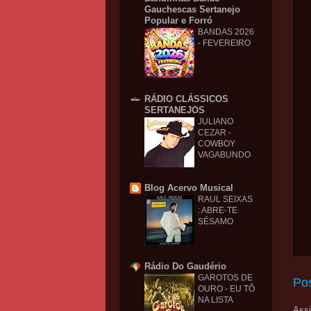
Gauchescas Sertanejo
Popular e Forró
BANDAS 2026
- FEVEREIRO
RÁDIO CLÁSSICOS
SERTANEJOS
JULIANO
CEZAR -
COWBOY
VAGABUNDO
Blog Acervo Musical
RAUL SEIXAS
: ABRE-TE
SÉSAMO
Rádio Do Gaudério
GAROTOS DE
Po
OURO - EU TÔ
NA LISTA
Assi