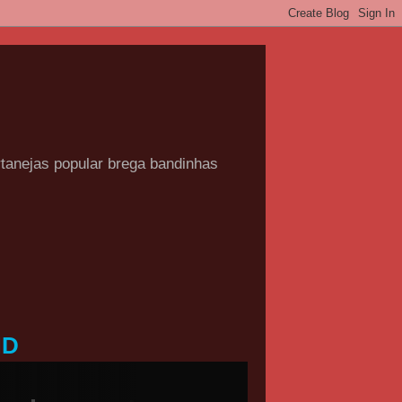
rtanejas popular brega bandinhas
HD