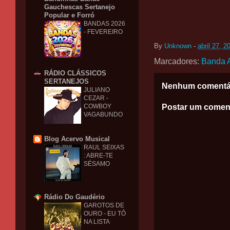
Gauchescas Sertanejo
Popular e Forró
BANDAS 2026
- FEVEREIRO
By
Unknown
-
abril 27, 2
Marcadores:
Banda A
RÁDIO CLÁSSICOS
SERTANEJOS
Nenhum comentá
JULIANO
CEZAR -
Postar um comen
COWBOY
VAGABUNDO
Blog Acervo Musical
RAUL SEIXAS
: ABRE-TE
SÉSAMO
Rádio Do Gaudério
GAROTOS DE
OURO - EU TÔ
NA LISTA