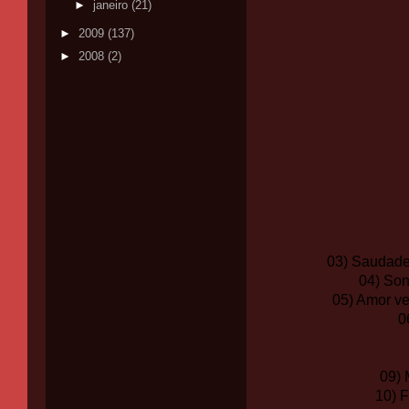
►
janeiro
(21)
►
2009
(137)
►
2008
(2)
03) Saudade 
04) Son
05) Amor ve
0
09) 
10) 