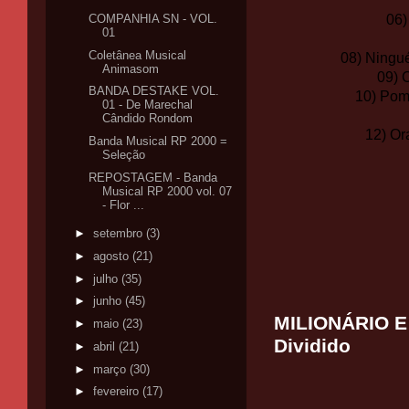
COMPANHIA SN - VOL.
06)
01
Coletânea Musical
08) Ningu
Animasom
09) 
BANDA DESTAKE VOL.
10) Pom
01 - De Marechal
Cândido Rondom
12) Or
Banda Musical RP 2000 =
Seleção
REPOSTAGEM - Banda
Musical RP 2000 vol. 07
- Flor ...
►
setembro
(3)
►
agosto
(21)
►
julho
(35)
►
junho
(45)
MILIONÁRIO E 
►
maio
(23)
Dividido
►
abril
(21)
►
março
(30)
►
fevereiro
(17)