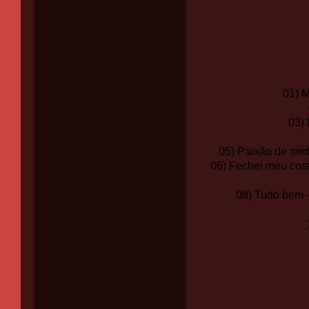
01) M
03)
05) Paixão de min
06) Fechei meu cora
08) Tudo bem 