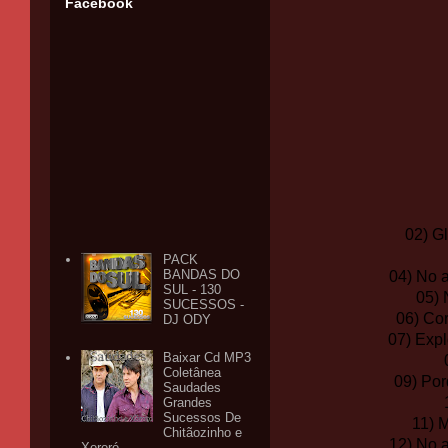
Facebook
02) G
PACK
BANDAS DO
04) No 
SUL - 130
05) 
SUCESSOS -
06) Co
DJ ODY
07) Exp
Baixar Cd MP3
Coletânea
09) Por
Saudades
Grandes
Sucessos De
11) 
Chitãozinho e
12) No 
Xororó