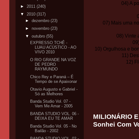
04) A p
►
2011
(240)
▼
2010
(317)
►
dezembro
(23)
07) Mais uma no
►
novembro
(23)
08) Vinte 
▼
outubro
(55)
09
EXPRESSO TCHÊ -
LUAU ACÚSTICO - AO
10) Orgulhosa e bon
VIVO 2010
11) Des
O RIO GRANDE NA VOZ
12) F
DE PEDRO
RAYMUNDO
Chico Rey e Paraná – É
Tempo de se Apaixonar
Otavio Augusto e Gabriel -
Só as Melhores
Banda Studio Vol. 07 -
Vem Me Amar - 2005
BANDA STUDIO VOL. 06 -
MILIONÁRIO E 
DEIXA EU TE AMAR
Sonhei Com V
Banda Studio Vol. 05 - No
Bailão - 2002
BANDA STUDIO VOL. 02 -