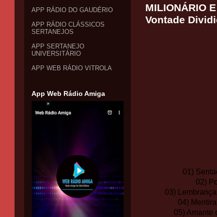
MILIONÁRIO E 
APP RÁDIO DO GAUDÉRIO
Vontade Divid
APP RÁDIO CLÁSSICOS
SERTANEJOS
APP SERTANEJO
UNIVERSITÁRIO
APP WEB RÁDIO VITROLA
App Web Rádio Amiga
01) Senta
02) P
03) Lembrança 
04) Mentir
05) Amante 