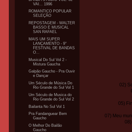
VAI... 1996
ROMANTICO POPULAR
SELEÇÃO
REPOSTAGEM - WALTER
BASSO E MUSICAL
SAN RAFAEL
MAIS UM SUPER
LANÇAMENTO - 9°
FESTIVAL DE BANDAS
O...
Musical Do Sul Vol 2 -
Mistura Gaucha
Galpão Gaucho - Pra Ouvir
e Dançar
Um Século de Música Do
02) S
Rio Grande do Sul Vol 1
Um Século de Musica do
Rio Grande do Sul Vol 2
05) Fi
Bailanta No Sul Vol 1
Pra Fandanguear Bem
07) Meu mund
Gaucho
08)
O Melhor Do Bailão
Gaucho