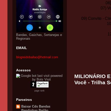
06
07) V
09) Convite - C
10
1
Bandas, Gaúchas, Sertanejas e
Regionais
EMAIL
blogreidobailao@hotmail.com
Acessos
MILIONÁRIO E 
Você - Trilha 
page rank
Parceiros
Baixar Cds Bandas
Bandinhas Bailão