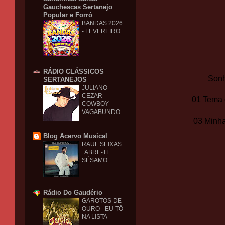
Gauchescas Sertanejo
Popular e Forró
BANDAS 2026
- FEVEREIRO
RÁDIO CLÁSSICOS
Sonh
SERTANEJOS
JULIANO
CEZAR -
01 Tema 
COWBOY
VAGABUNDO
03 Minha
Blog Acervo Musical
RAUL SEIXAS
: ABRE-TE
SÉSAMO
Rádio Do Gaudério
GAROTOS DE
OURO - EU TÔ
NA LISTA