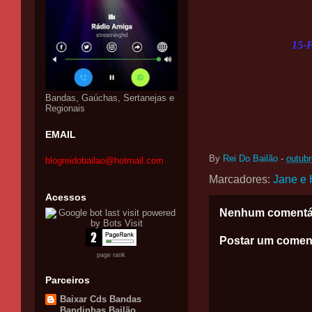
15-
Bandas, Gaúchas, Sertanejas e
Regionais
EMAIL
By
Rei Do Bailão
-
outubr
blogreidobailao@hotmail.com
Marcadores:
Jane e 
Acessos
Nenhum comentá
Postar um comen
page rank
Parceiros
Baixar Cds Bandas
Bandinhas Bailão