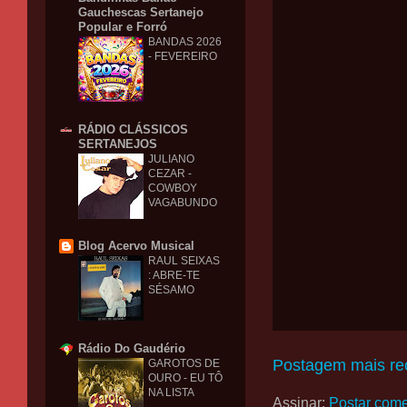
Gauchescas Sertanejo
Popular e Forró
BANDAS 2026
- FEVEREIRO
RÁDIO CLÁSSICOS
SERTANEJOS
JULIANO
CEZAR -
COWBOY
VAGABUNDO
Blog Acervo Musical
RAUL SEIXAS
: ABRE-TE
SÉSAMO
Rádio Do Gaudério
Postagem mais re
GAROTOS DE
OURO - EU TÔ
NA LISTA
Assinar:
Postar come