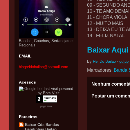
09 - SEGUNDO AN
10 - TE AMO DEMA
11 - CHORA VIOLA
12 - MUITO MAIS
13 - DEIXA EU TE 
14 - FELIZ NATAL
Bandas, Gaúchas, Sertanejas e
Regionais
Baixar Aqui
EMAIL
By
Rei Do Bailão
-
outubr
blogreidobailao@hotmail.com
Marcadores:
Banda 
Acessos
Nenhum comentá
Postar um comen
page rank
Parceiros
Baixar Cds Bandas
Bandinhas Bailão