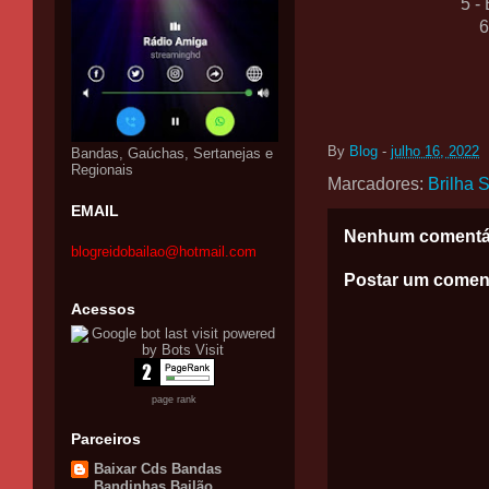
5 -
6
By
Blog
-
julho 16, 2022
Bandas, Gaúchas, Sertanejas e
Regionais
Marcadores:
Brilha 
EMAIL
Nenhum comentá
blogreidobailao@hotmail.com
Postar um comen
Acessos
page rank
Parceiros
Baixar Cds Bandas
Bandinhas Bailão