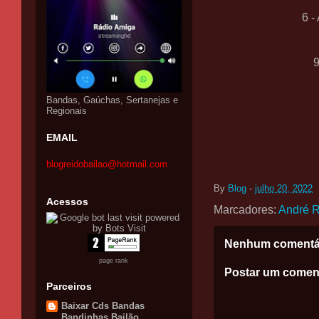
6 -
Bandas, Gaúchas, Sertanejas e
Regionais
EMAIL
blogreidobailao@hotmail.com
By
Blog
-
julho 20, 2022
Acessos
Marcadores:
André 
Nenhum comentá
page rank
Postar um comen
Parceiros
Baixar Cds Bandas
Bandinhas Bailão