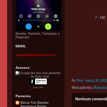
7 - M
Bandas, Gaúchas, Sertanejas e
Regionais
EMAIL
blogreidobailao@hotmail.com
Acessos
By
Blog
-
março 30, 2020
Marcadores:
Bandas
page rank
Parceiros
Nenhum comentá
Baixar Cds Bandas
Bandinhas Bailão