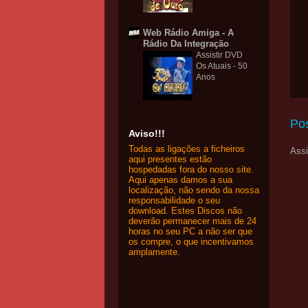
Web Rádio Amiga - A
Rádio Da Integração
Assistir DVD
Os Atuais - 50
Anos
Po
Aviso!!!
Todas as ligações a ficheiros
Assi
aqui presentes estão
hospedadas fora do nosso site.
Aqui apenas damos a sua
localização, não sendo da nossa
responsabilidade o seu
download. Estes Discos não
deverão permanecer mais de 24
horas no seu PC a não ser que
os compre, o que incentivamos
amplamente.