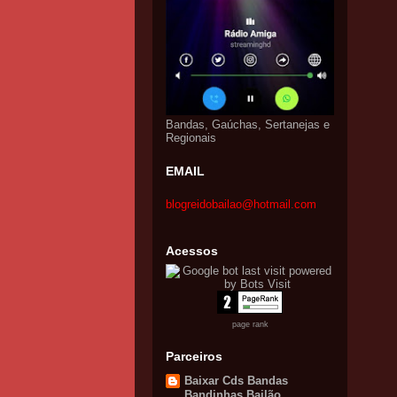
Bandas, Gaúchas, Sertanejas e
Regionais
EMAIL
blogreidobailao@hotmail.com
Acessos
page rank
Parceiros
Baixar Cds Bandas
Bandinhas Bailão