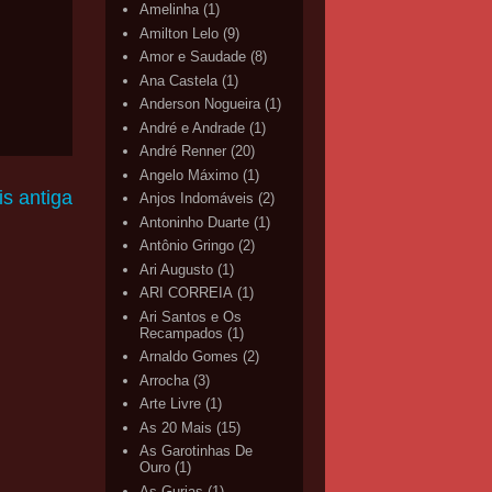
Amelinha
(1)
Amilton Lelo
(9)
Amor e Saudade
(8)
Ana Castela
(1)
Anderson Nogueira
(1)
André e Andrade
(1)
André Renner
(20)
Angelo Máximo
(1)
s antiga
Anjos Indomáveis
(2)
Antoninho Duarte
(1)
Antônio Gringo
(2)
Ari Augusto
(1)
ARI CORREIA
(1)
Ari Santos e Os
Recampados
(1)
Arnaldo Gomes
(2)
Arrocha
(3)
Arte Livre
(1)
As 20 Mais
(15)
As Garotinhas De
Ouro
(1)
As Gurias
(1)