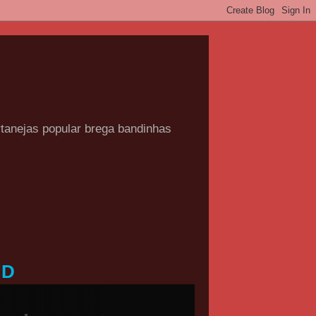
rtanejas popular brega bandinhas
HD