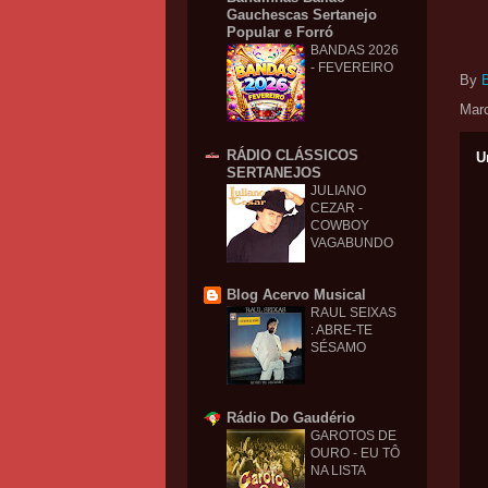
Gauchescas Sertanejo
Popular e Forró
BANDAS 2026
- FEVEREIRO
By
Mar
RÁDIO CLÁSSICOS
U
SERTANEJOS
JULIANO
CEZAR -
COWBOY
VAGABUNDO
Blog Acervo Musical
RAUL SEIXAS
: ABRE-TE
SÉSAMO
Rádio Do Gaudério
GAROTOS DE
OURO - EU TÔ
NA LISTA