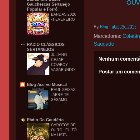
OUV
Gauchescas Sertanejo
Popular e Forró
BANDAS 2026
- FEVEREIRO
By
Blog
-
abril 25, 2017
Marcadores:
Coletâ
Saudade
RÁDIO CLÁSSICOS
SERTANEJOS
JULIANO
Nenhum comentá
CEZAR -
COWBOY
VAGABUNDO
Postar um comen
Blog Acervo Musical
RAUL SEIXAS
: ABRE-TE
SÉSAMO
Rádio Do Gaudério
GAROTOS DE
OURO - EU TÔ
NA LISTA