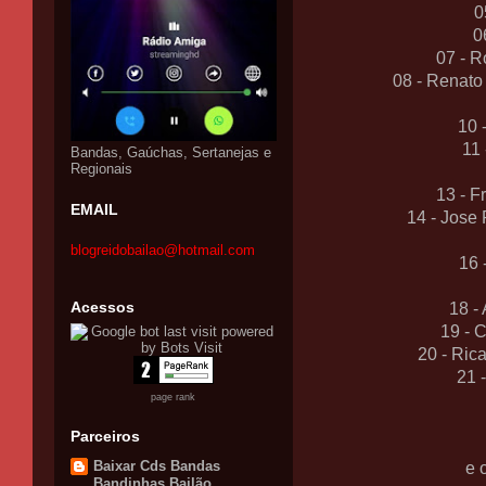
0
0
07 - 
08 - Renato
10 
11 
Bandas, Gaúchas, Sertanejas e
Regionais
13 - F
EMAIL
14 - Jose
blogreidobailao@hotmail.com
16 
Acessos
18 -
19 - 
20 - Ric
21 
page rank
Parceiros
Baixar Cds Bandas
e 
Bandinhas Bailão