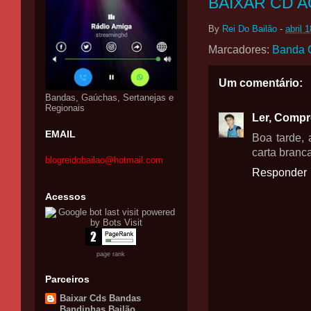
BAIXAR CD A
By
Rei Do Bailão
-
abril 
Marcadores:
Banda 
Um comentário:
Bandas, Gaúchas, Sertanejas e
Regionais
Ler, Compr
EMAIL
Boa tarde,
carta branca
blogreidobailao@hotmail.com
Responder
Acessos
page rank
Parceiros
Baixar Cds Bandas
Bandinhas Bailão