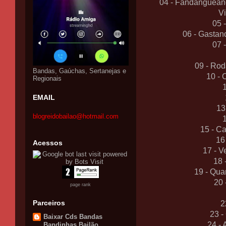
04 - Fandanguean
V
05 
06 - Gastan
07 
09 - Rod
Bandas, Gaúchas, Sertanejas e
10 - 
Regionais
EMAIL
13
blogreidobailao@hotmail.com
15 - C
16
Acessos
17 - V
18 
19 - Qu
20 
page rank
Parceiros
2
23 -
Baixar Cds Bandas
24 -
Bandinhas Bailão