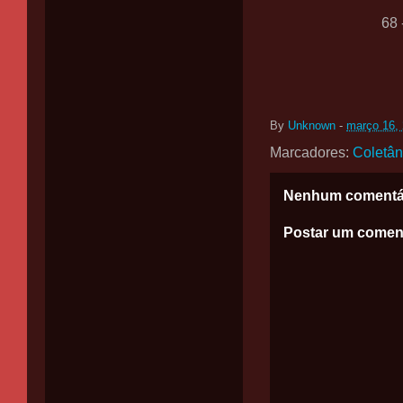
68 
By
Unknown
-
março 16,
Marcadores:
Coletâ
Nenhum comentá
Postar um comen