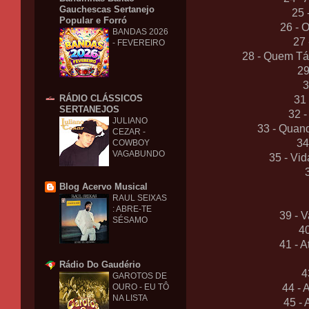
Gauchescas Sertanejo
25 
Popular e Forró
26 - 
BANDAS 2026
27 
- FEVEREIRO
28 - Quem Tá
29
3
RÁDIO CLÁSSICOS
31
SERTANEJOS
32 
JULIANO
33 - Quan
CEZAR -
34
COWBOY
VAGABUNDO
35 - Vi
Blog Acervo Musical
RAUL SEIXAS
: ABRE-TE
39 - 
SÉSAMO
4
41 - 
Rádio Do Gaudério
4
GAROTOS DE
OURO - EU TÔ
44 -
NA LISTA
45 - 