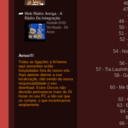
46
47
Web Rádio Amiga - A
Rádio Da Integração
49 -
Assistir DVD
50 -
Os Atuais - 50
Anos
51 -
52 
54 - N
Aviso!!!
Todas as ligações a ficheiros
56 -
aqui presentes estão
57 - Tia Laurin
hospedadas fora do nosso site.
Aqui apenas damos a sua
58 - G
localização, não sendo da nossa
responsabilidade o seu
60 - Me 
download. Estes Discos não
deverão permanecer mais de 24
horas no seu PC a não ser que
62 -
os compre, o que incentivamos
amplamente.
63 - 
64 
6
66 