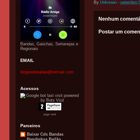
By
Unknown
-
setembro 
Nenhum comentá
Postar um comen
Bandas, Gaúchas, Sertanejas e
Regionais
EMAIL
blogreidobailao@hotmail.com
Acessos
page rank
Parceiros
Baixar Cds Bandas
Bandinhas Bailão