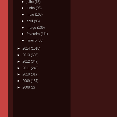
►
julho
(66)
►
junho
(93)
►
maio
(108)
►
abril
(96)
►
março
(139)
►
fevereiro
(111)
►
janeiro
(85)
►
2014
(1018)
►
2013
(608)
►
2012
(347)
►
2011
(240)
►
2010
(317)
►
2009
(137)
►
2008
(2)