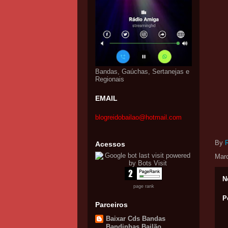
Bandas, Gaúchas, Sertanejas e
Regionais
EMAIL
blogreidobailao@hotmail.com
By
Acessos
Mar
N
page rank
P
Parceiros
Baixar Cds Bandas
Bandinhas Bailão