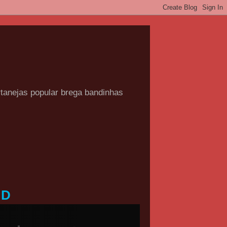
rtanejas popular brega bandinhas
HD