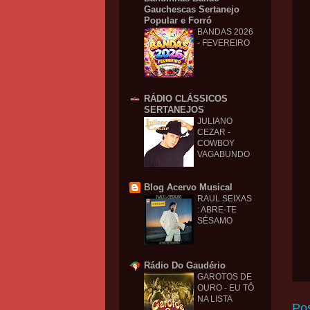
Gauchescas Sertanejo
Popular e Forró
BANDAS 2026
- FEVEREIRO
RÁDIO CLÁSSICOS
SERTANEJOS
JULIANO
CEZAR -
COWBOY
VAGABUNDO
Blog Acervo Musical
RAUL SEIXAS
: ABRE-TE
SÉSAMO
Rádio Do Gaudério
GAROTOS DE
OURO - EU TÔ
NA LISTA
Po