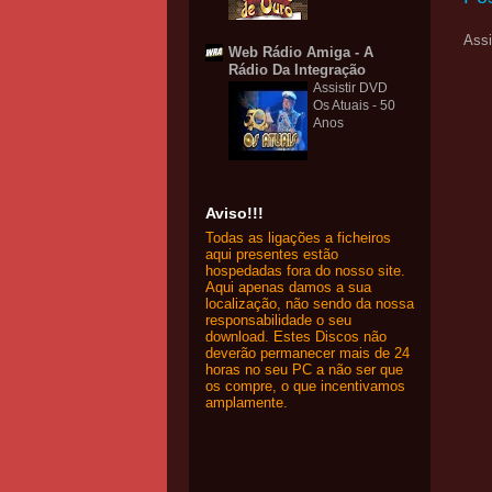
Assi
Web Rádio Amiga - A
Rádio Da Integração
Assistir DVD
Os Atuais - 50
Anos
Aviso!!!
Todas as ligações a ficheiros
aqui presentes estão
hospedadas fora do nosso site.
Aqui apenas damos a sua
localização, não sendo da nossa
responsabilidade o seu
download. Estes Discos não
deverão permanecer mais de 24
horas no seu PC a não ser que
os compre, o que incentivamos
amplamente.