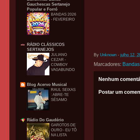
Gauchescas Sertanejo
Popular e Forró
BANDAS 2026
- FEVEREIRO
RÁDIO CLÁSSICOS
SERTANEJOS
JULIANO
By
Unknown
-
julho 12, 
CEZAR -
Marcadores:
Bandas
COWBOY
VAGABUNDO
Nenhum comentá
Blog Acervo Musical
RAUL SEIXAS
Postar um comen
: ABRE-TE
SÉSAMO
Rádio Do Gaudério
GAROTOS DE
OURO - EU TÔ
NA LISTA