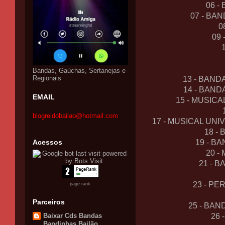
06 -
07 - BA
0
09
Bandas, Gaúchas, Sertanejas e
Regionais
13 - BAND
14 - BAN
EMAIL
15 - MUSIC
blogreidobailao@hotmail.com
17 - MUSICAL UN
18 -
Acessos
19 - B
20 -
21 - 
23 - PE
page rank
Parceiros
25 - BAN
26 
Baixar Cds Bandas
Bandinhas Bailão