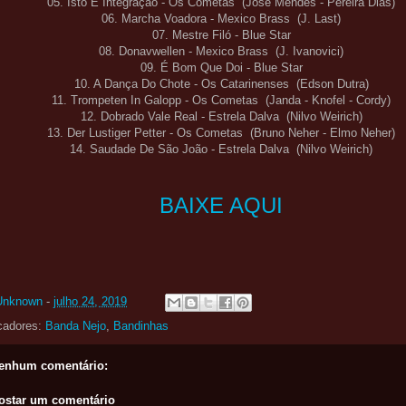
05. Isto É Integração - Os Cometas (José Mendes - Pereira Dias)
06. Marcha Voadora - Mexico Brass (J. Last)
07. Mestre Filó - Blue Star
08. Donavwellen - Mexico Brass (J. Ivanovici)
09. É Bom Que Doi - Blue Star
10. A Dança Do Chote - Os Catarinenses (Edson Dutra)
11. Trompeten In Galopp - Os Cometas (Janda - Knofel - Cordy)
12. Dobrado Vale Real - Estrela Dalva (Nilvo Weirich)
13. Der Lustiger Petter - Os Cometas (Bruno Neher - Elmo Neher)
14. Saudade De São João - Estrela Dalva (Nilvo Weirich)
BAIXE AQUI
Unknown
-
julho 24, 2019
cadores:
Banda Nejo
,
Bandinhas
enhum comentário:
ostar um comentário