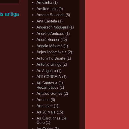
Amelinha
(1)
Amilton Lelo
(9)
s antiga
Amor e Saudade
(8)
Ana Castela
(1)
Anderson Nogueira
(1)
André e Andrade
(1)
André Renner
(20)
Angelo Máximo
(1)
Anjos Indomáveis
(2)
Antoninho Duarte
(1)
Antônio Gringo
(2)
Ari Augusto
(1)
ARI CORREIA
(1)
Ari Santos e Os
Recampados
(1)
Arnaldo Gomes
(2)
Arrocha
(3)
Arte Livre
(1)
As 20 Mais
(15)
As Garotinhas De
Ouro
(1)
As Gurias
(1)