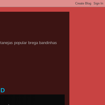
rtanejas popular brega bandinhas
HD