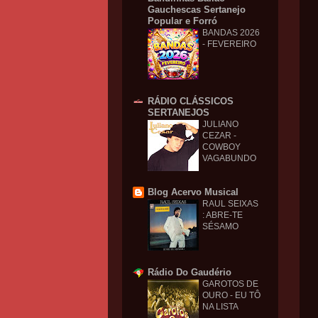
Gauchescas Sertanejo
Popular e Forró
BANDAS 2026
- FEVEREIRO
RÁDIO CLÁSSICOS
SERTANEJOS
JULIANO
CEZAR -
COWBOY
VAGABUNDO
Blog Acervo Musical
RAUL SEIXAS
: ABRE-TE
SÉSAMO
Rádio Do Gaudério
GAROTOS DE
OURO - EU TÔ
NA LISTA