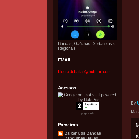
Bandas, Gaúchas, Sertanejas e
Regionais
EMAIL
blogreidobailao@hotmail.com
Acessos
By
Mar
page rank
Parceiros
N
Baixar Cds Bandas
P
Bandinhas Bailão