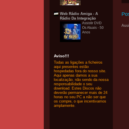
Po
Web Rádio Amiga - A
Rádio Da Integração
Assistir DVD
Assi
Os Atuais - 50
Anos
Aviso!!!
Todas as ligações a ficheiros
aqui presentes estão
hospedadas fora do nosso site.
Aqui apenas damos a sua
localização, não sendo da nossa
responsabilidade o seu
download. Estes Discos não
deverão permanecer mais de 24
horas no seu PC a não ser que
os compre, o que incentivamos
amplamente.