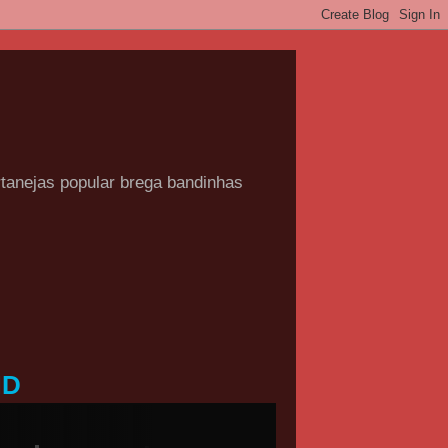
rtanejas popular brega bandinhas
HD