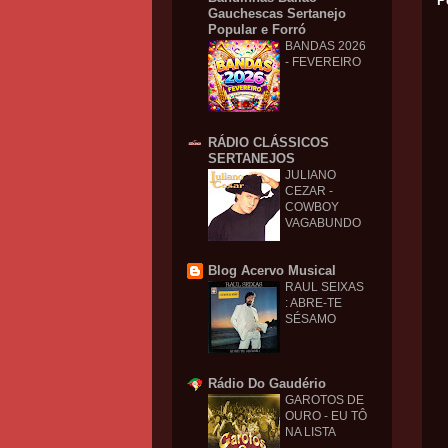
P
Gauchescas Sertanejo
Popular e Forró
BANDAS 2026
- FEVEREIRO
RÁDIO CLÁSSICOS
SERTANEJOS
JULIANO
CEZAR -
COWBOY
VAGABUNDO
Blog Acervo Musical
RAUL SEIXAS
: ABRE-TE
SÉSAMO
Rádio Do Gaudério
GAROTOS DE
OURO - EU TÔ
NA LISTA