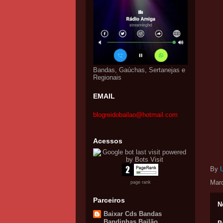
Bandas, Gaúchas, Sertanejas e
Regionais
EMAIL
blogreidobailao@hotmail.com
Acessos
By
Mar
page rank
Parceiros
N
Baixar Cds Bandas
Bandinhas Bailão