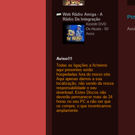
Web Rádio Amiga - A
Po
Rádio Da Integração
Assistir DVD
Assi
Os Atuais - 50
Anos
Aviso!!!
Todas as ligações a ficheiros
aqui presentes estão
hospedadas fora do nosso site.
Aqui apenas damos a sua
localização, não sendo da nossa
responsabilidade o seu
download. Estes Discos não
deverão permanecer mais de 24
horas no seu PC a não ser que
os compre, o que incentivamos
amplamente.