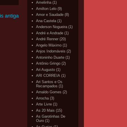
Amelinha
(1)
Amilton Lelo
(9)
Amor e Saudade
(8)
s antiga
Ana Castela
(1)
Anderson Nogueira
(1)
André e Andrade
(1)
André Renner
(20)
Angelo Máximo
(1)
Anjos Indomáveis
(2)
Antoninho Duarte
(1)
Antônio Gringo
(2)
Ari Augusto
(1)
ARI CORREIA
(1)
Ari Santos e Os
Recampados
(1)
Arnaldo Gomes
(2)
Arrocha
(3)
Arte Livre
(1)
As 20 Mais
(15)
As Garotinhas De
Ouro
(1)
As Gurias
(1)