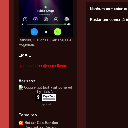
Nenhum comentário:
Postar um comentári
Bandas, Gaúchas, Sertanejas e
Regionais
EMAIL
blogreidobailao@hotmail.com
Acessos
page rank
Parceiros
Baixar Cds Bandas
Bandinhas Bailão