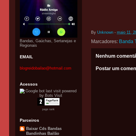
By
Unknown
-
maio 11, 2
Bandas, Gaúchas, Sertanejas e
Marcadores:
Banda 
Regionais
Nenhum comentá
EMAIL
Postar um comen
blogreidobailao@hotmail.com
Acessos
page rank
Parceiros
Baixar Cds Bandas
Bandinhas Bailão