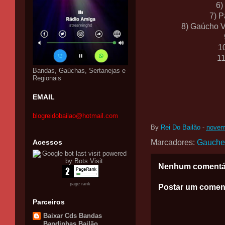
6)
7) 
8) Gaúcho V
1
11
Bandas, Gaúchas, Sertanejas e
Regionais
EMAIL
blogreidobailao@hotmail.com
By
Rei Do Bailão
-
novem
Acessos
Marcadores:
Gauche
Nenhum comentá
page rank
Postar um comen
Parceiros
Baixar Cds Bandas
Bandinhas Bailão