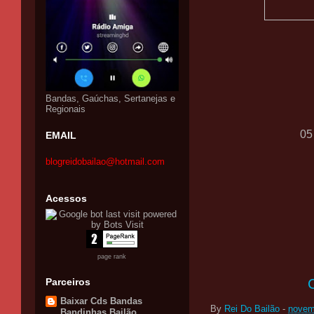
Bandas, Gaúchas, Sertanejas e
Regionais
0
EMAIL
blogreidobailao@hotmail.com
Acessos
page rank
Parceiros
Baixar Cds Bandas
By
Rei Do Bailão
-
novem
Bandinhas Bailão