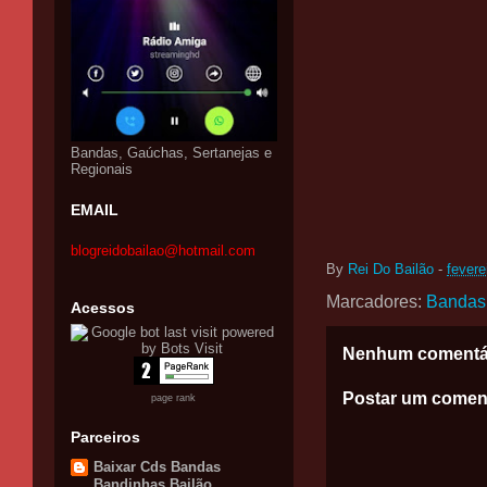
Bandas, Gaúchas, Sertanejas e
Regionais
EMAIL
blogreidobailao@hotmail.com
By
Rei Do Bailão
-
fevere
Marcadores:
Bandas
Acessos
Nenhum comentá
Postar um comen
page rank
Parceiros
Baixar Cds Bandas
Bandinhas Bailão