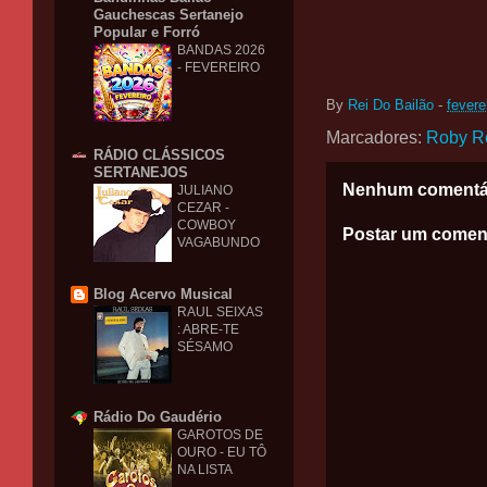
Gauchescas Sertanejo
Popular e Forró
BANDAS 2026
- FEVEREIRO
By
Rei Do Bailão
-
fevere
Marcadores:
Roby R
RÁDIO CLÁSSICOS
SERTANEJOS
Nenhum comentá
JULIANO
CEZAR -
COWBOY
Postar um comen
VAGABUNDO
Blog Acervo Musical
RAUL SEIXAS
: ABRE-TE
SÉSAMO
Rádio Do Gaudério
GAROTOS DE
OURO - EU TÔ
NA LISTA