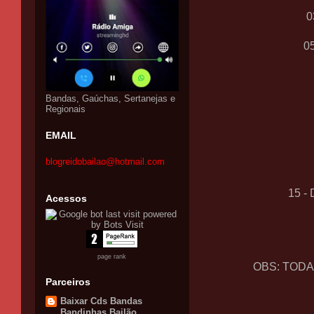
0
0
Bandas, Gaúchas, Sertanejas e
Regionais
EMAIL
blogreidobailao@hotmail.com
15 
Acessos
page rank
OBS: TODA
Parceiros
Baixar Cds Bandas
Bandinhas Bailão