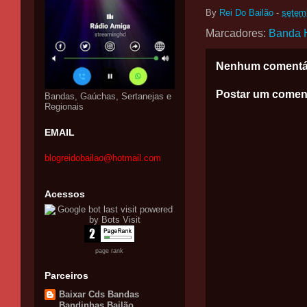
By
Rei Do Bailão
-
setem
Marcadores:
Banda 
Nenhum comentá
Postar um comen
Bandas, Gaúchas, Sertanejas e
Regionais
EMAIL
blogreidobailao@hotmail.com
Acessos
page rank
Parceiros
Baixar Cds Bandas
Bandinhas Bailão