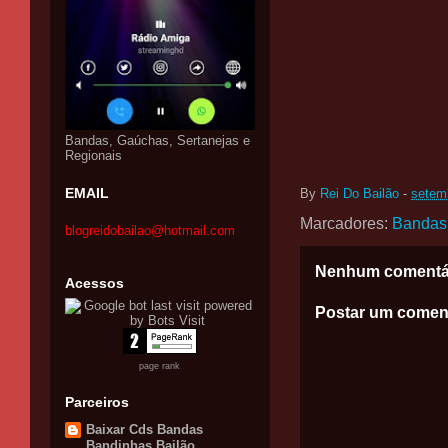
Bandas, Gaúchas, Sertanejas e
Regionais
EMAIL
By
Rei Do Bailão
-
setem
Marcadores:
Bandas
blogreidobailao@hotmail.com
Nenhum comentá
Acessos
Postar um comen
page rank
Parceiros
Baixar Cds Bandas
Bandinhas Bailão