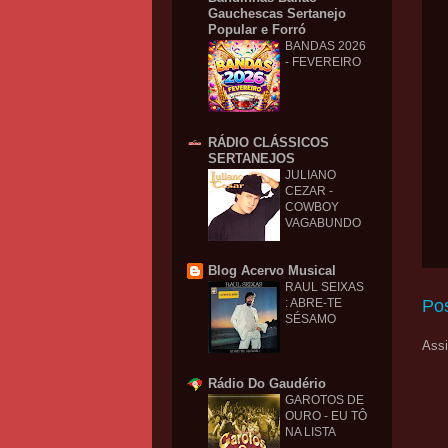
Gauchescas Sertanejo
Popular e Forró
BANDAS 2026
- FEVEREIRO
RÁDIO CLÁSSICOS
SERTANEJOS
JULIANO
CEZAR -
COWBOY
VAGABUNDO
Blog Acervo Musical
RAUL SEIXAS
Po
: ABRE-TE
SÉSAMO
Assi
Rádio Do Gaudério
GAROTOS DE
OURO - EU TÔ
NA LISTA