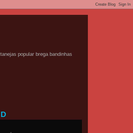
rtanejas popular brega bandinhas
HD