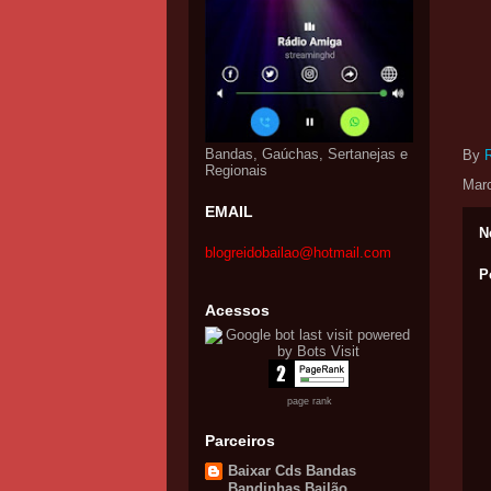
Bandas, Gaúchas, Sertanejas e
By
Regionais
Mar
EMAIL
N
blogreidobailao@hotmail.com
P
Acessos
page rank
Parceiros
Baixar Cds Bandas
Bandinhas Bailão