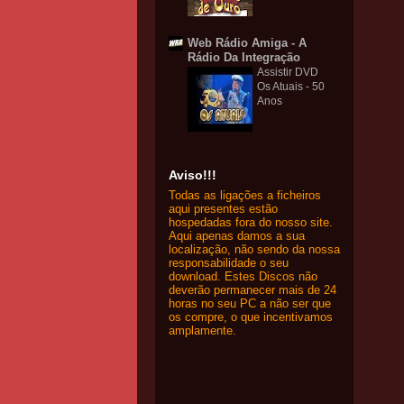
Web Rádio Amiga - A
Rádio Da Integração
Assistir DVD
Os Atuais - 50
Anos
Aviso!!!
Todas as ligações a ficheiros
aqui presentes estão
hospedadas fora do nosso site.
Aqui apenas damos a sua
localização, não sendo da nossa
responsabilidade o seu
download. Estes Discos não
deverão permanecer mais de 24
horas no seu PC a não ser que
os compre, o que incentivamos
amplamente.