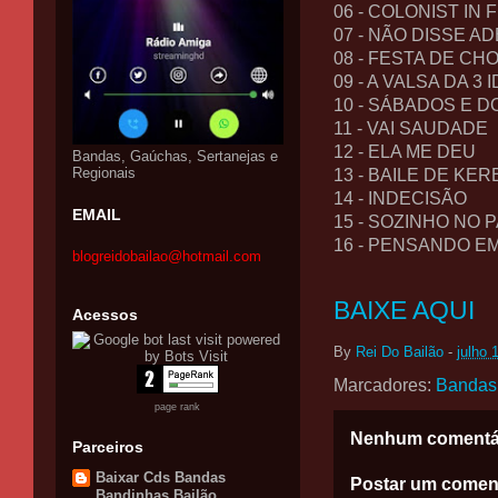
06 - COLONIST IN 
07 - NÃO DISSE A
08 - FESTA DE CH
09 - A VALSA DA 3 
10 - SÁBADOS E 
11 - VAI SAUDADE
12 - ELA ME DEU
Bandas, Gaúchas, Sertanejas e
Regionais
13 - BAILE DE KE
14 - INDECISÃO
EMAIL
15 - SOZINHO NO
16 - PENSANDO E
blogreidobailao@hotmail.com
BAIXE AQUI
Acessos
By
Rei Do Bailão
-
julho 
Marcadores:
Bandas
page rank
Nenhum comentá
Parceiros
Baixar Cds Bandas
Postar um comen
Bandinhas Bailão