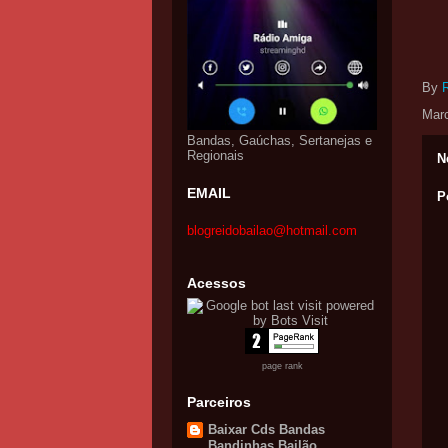
By
Mar
Bandas, Gaúchas, Sertanejas e
Regionais
N
EMAIL
P
blogreidobailao@hotmail.com
Acessos
page rank
Parceiros
Baixar Cds Bandas
Bandinhas Bailão