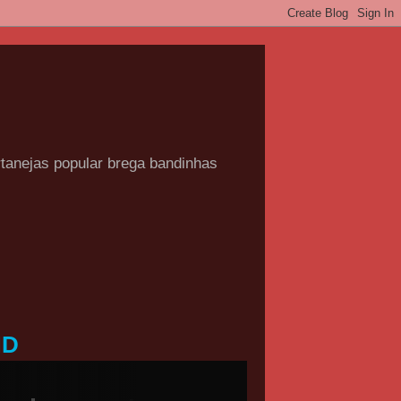
rtanejas popular brega bandinhas
HD