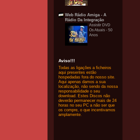
Web Rádio Amiga - A
Rádio Da Integração
Assistir DVD
Os Atuais - 50
Anos
Aviso!!!
Todas as ligações a ficheiros
aqui presentes estão
hospedadas fora do nosso site.
Aqui apenas damos a sua
localização, não sendo da nossa
responsabilidade o seu
download. Estes Discos não
deverão permanecer mais de 24
horas no seu PC a não ser que
os compre, o que incentivamos
amplamente.