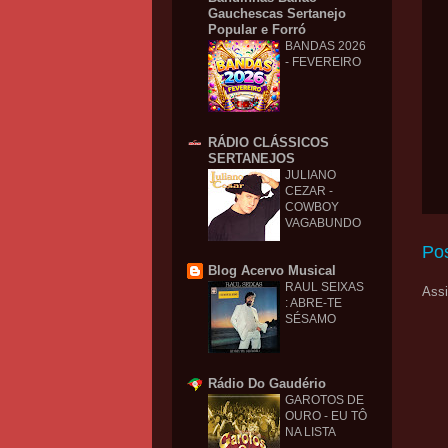
Gauchescas Sertanejo
Popular e Forró
BANDAS 2026
- FEVEREIRO
RÁDIO CLÁSSICOS
SERTANEJOS
JULIANO
CEZAR -
COWBOY
VAGABUNDO
Po
Blog Acervo Musical
RAUL SEIXAS
Assi
: ABRE-TE
SÉSAMO
Rádio Do Gaudério
GAROTOS DE
OURO - EU TÔ
NA LISTA