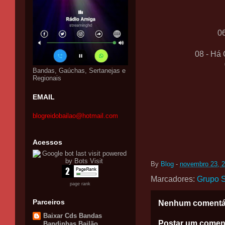
0
08 - Há
Bandas, Gaúchas, Sertanejas e
Regionais
EMAIL
blogreidobailao@hotmail.com
Acessos
By
Blog
-
novembro 23, 
Marcadores:
Grupo 
page rank
Parceiros
Nenhum comentá
Baixar Cds Bandas
Postar um comen
Bandinhas Bailão