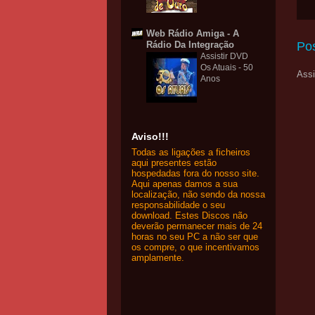
Web Rádio Amiga - A
Po
Rádio Da Integração
Assistir DVD
Os Atuais - 50
Assi
Anos
Aviso!!!
Todas as ligações a ficheiros
aqui presentes estão
hospedadas fora do nosso site.
Aqui apenas damos a sua
localização, não sendo da nossa
responsabilidade o seu
download. Estes Discos não
deverão permanecer mais de 24
horas no seu PC a não ser que
os compre, o que incentivamos
amplamente.