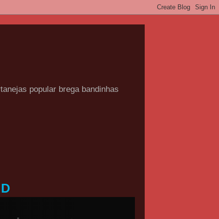
rtanejas popular brega bandinhas
HD