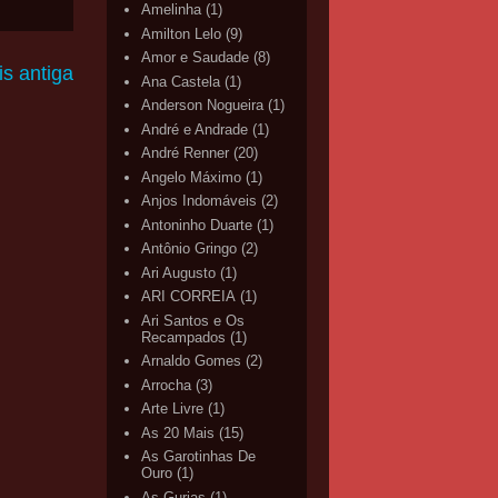
Amelinha
(1)
Amilton Lelo
(9)
Amor e Saudade
(8)
s antiga
Ana Castela
(1)
Anderson Nogueira
(1)
André e Andrade
(1)
André Renner
(20)
Angelo Máximo
(1)
Anjos Indomáveis
(2)
Antoninho Duarte
(1)
Antônio Gringo
(2)
Ari Augusto
(1)
ARI CORREIA
(1)
Ari Santos e Os
Recampados
(1)
Arnaldo Gomes
(2)
Arrocha
(3)
Arte Livre
(1)
As 20 Mais
(15)
As Garotinhas De
Ouro
(1)
As Gurias
(1)