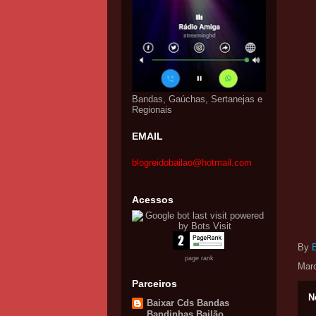
Bandas, Gaúchas, Sertanejas e
Regionais
EMAIL
blogreidobailao@hotmail.com
Acessos
By
page rank
Mar
Parceiros
N
Baixar Cds Bandas
Bandinhas Bailão