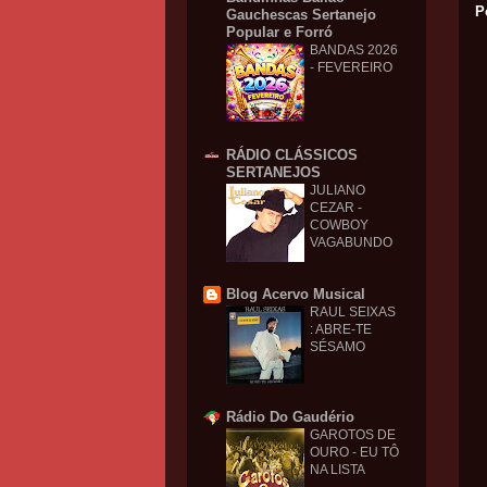
P
Gauchescas Sertanejo
Popular e Forró
BANDAS 2026
- FEVEREIRO
RÁDIO CLÁSSICOS
SERTANEJOS
JULIANO
CEZAR -
COWBOY
VAGABUNDO
Blog Acervo Musical
RAUL SEIXAS
: ABRE-TE
SÉSAMO
Rádio Do Gaudério
GAROTOS DE
OURO - EU TÔ
NA LISTA