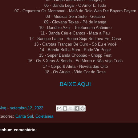
06 - Banda Legal - O Amor É Tudo
07 - Orquestra Os Montanari - Melô do Rolo Wen Die Bayern Feyern
08 - Musical Som Sete - Gelatina
09 - Giovana Texas - Pé de Manga
10 - Danúbio Azul - Telefonema Anônimo
11 - Banda Céu e Cantos - Mata a Pau
12 - Sangue Latino - Roupa Suja Se Lava Em Casa
13 - Garotas Tranças De Ouro - Só Eu e Você
14 - Banda Brilha Som - Pode Vir Pegar
15 - Super Banda Choppão - Chopp Fest
16 - Os 3 Xirus & Banda - Eu Morro e Não Vejo Tudo
17 - Corpo & Alma - Novela das Oito
18 - Os Atuais - Vida Cor de Rosa
BAIXE AQUI
Blog
-
setembro 12, 2022
cadores:
Canta Sul
,
Coletânea
enhum comentário: