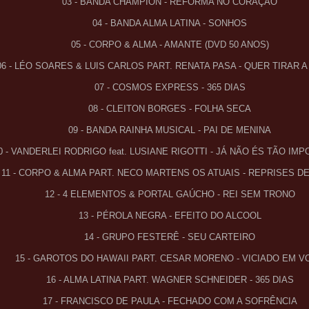
03 - BANDA CHAMPION - REFORMA NO CORAÇÃO
04 - BANDA ALMA LATINA - SONHOS
05 - CORPO & ALMA - AMANTE (DVD 50 ANOS)
6 - LÉO SOARES & LUIS CARLOS PART. RENATA PASA - QUER TIRAR A
07 - COSMOS EXPRESS - 365 DIAS
08 - CLEITON BORGES - FOLHA SECA
09 - BANDA RAINHA MUSICAL - PAI DE MENINA
0 - VANDERLEI RODRIGO feat. LUSIANE RIGOTTI - JÁ NÃO ÉS TÃO IM
11 - CORPO & ALMA PART. NECO MARTENS OS ATUAIS - REPRISES D
12 - 4 ELEMENTOS & PORTAL GAÚCHO - REI SEM TRONO
13 - PÉROLA NEGRA - EFEITO DO ALCOOL
14 - GRUPO FESTERÊ - SEU CARTEIRO
15 - GAROTOS DO HAWAII PART. CESAR MORENO - VICIADO EM V
16 - ALMA LATINA PART. WAGNER SCHNEIDER - 365 DIAS
17 - FRANCISCO DE PAULA - FECHADO COM A SOFRÊNCIA