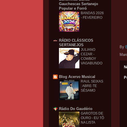
Gauchescas Sertanejo
Popular e Forró
BANDAS 2026
- FEVEREIRO
RÁDIO CLÁSSICOS
SERTANEJOS
By
JULIANO
CEZAR -
Mar
COWBOY
VAGABUNDO
N
Blog Acervo Musical
P
RAUL SEIXAS
: ABRE-TE
SÉSAMO
Rádio Do Gaudério
GAROTOS DE
OURO - EU TÔ
NA LISTA