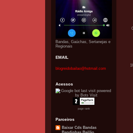
0
Bandas, Gaúchas, Sertanejas e
Regionais
EMAIL
1
blogreidobailao@hotmail.com
Acessos
page rank
Parceiros
Baixar Cds Bandas
Bandinhas Bailão