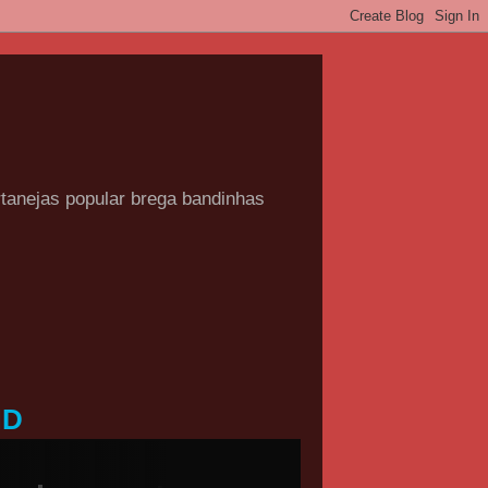
rtanejas popular brega bandinhas
HD