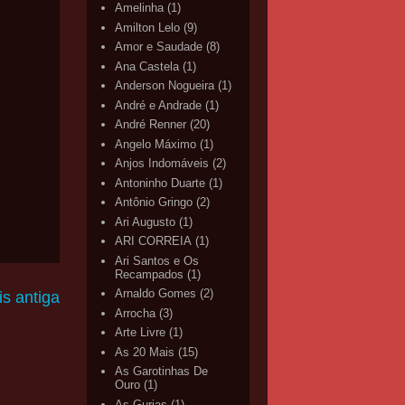
Amelinha
(1)
Amilton Lelo
(9)
Amor e Saudade
(8)
Ana Castela
(1)
Anderson Nogueira
(1)
André e Andrade
(1)
André Renner
(20)
Angelo Máximo
(1)
Anjos Indomáveis
(2)
Antoninho Duarte
(1)
Antônio Gringo
(2)
Ari Augusto
(1)
ARI CORREIA
(1)
Ari Santos e Os
Recampados
(1)
Arnaldo Gomes
(2)
s antiga
Arrocha
(3)
Arte Livre
(1)
As 20 Mais
(15)
As Garotinhas De
Ouro
(1)
As Gurias
(1)