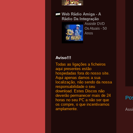
Web Rádio Amiga - A
Rádio Da Integração
Assistir DVD
Os Atuais - 50
Anos
Aviso!!!
Todas as ligações a ficheiros
aqui presentes estão
hospedadas fora do nosso site.
Aqui apenas damos a sua
localização, não sendo da nossa
responsabilidade o seu
download. Estes Discos não
deverão permanecer mais de 24
Po
horas no seu PC a não ser que
os compre, o que incentivamos
amplamente.
Assi