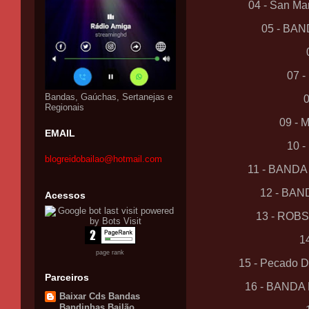
04 - San Mar
05 - BA
07 
Bandas, Gaúchas, Sertanejas e
Regionais
09 -
EMAIL
10 
blogreidobailao@hotmail.com
11 - BAND
12 - BA
Acessos
13 - ROB
1
page rank
15 - Pecado D
Parceiros
16 - BAND
Baixar Cds Bandas
Bandinhas Bailão