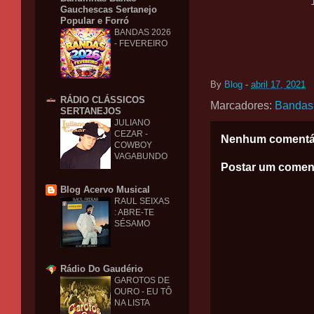
Gauchescas Sertanejo
Popular e Forró
BANDAS 2026
- FEVEREIRO
By
Blog
-
abril 17, 2021
RÁDIO CLÁSSICOS
Marcadores:
Bandas
SERTANEJOS
JULIANO
CEZAR -
Nenhum comentá
COWBOY
VAGABUNDO
Postar um comen
Blog Acervo Musical
RAUL SEIXAS
: ABRE-TE
SÉSAMO
Rádio Do Gaudério
GAROTOS DE
OURO - EU TÔ
NA LISTA